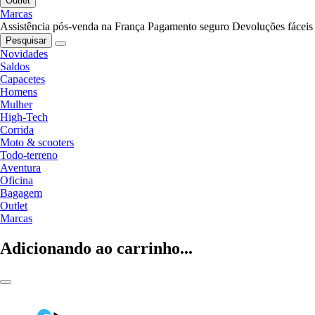
Outlet
Marcas
Assistência pós-venda na França
Pagamento seguro
Devoluções fáceis
Pesquisar
Novidades
Saldos
Capacetes
Homens
Mulher
High-Tech
Corrida
Moto & scooters
Todo-terreno
Aventura
Oficina
Bagagem
Outlet
Marcas
Adicionando ao carrinho...