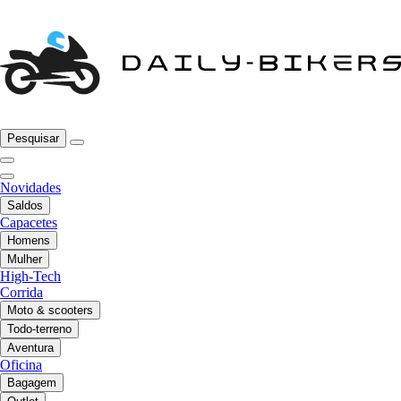
Pesquisar
Novidades
Saldos
Capacetes
Homens
Mulher
High-Tech
Corrida
Moto & scooters
Todo-terreno
Aventura
Oficina
Bagagem