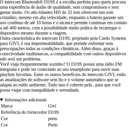
O intercom Bluetooth® I319S é a escolha perfeita para quem procura
uma experiência de áudio de qualidade, sem compromissos e sem
gastar muito. Os alto-falantes HD de 32 mm oferecem um som
cristalino, mesmo em alta velocidade, enquanto a bateria garante um
uso contínuo de até 10 horas e o alcance permite continuar em contato
a até 400 metros, com a possibilidade muito prática de recarregar o
dispositivo mesmo durante a viagem.
Outra característica do intercom I319S, projetado pela Cardo Systems
para GIVI, é sua impermeabilidade, que permite enfrentar sem
preocupações todas as condições climáticas. Além disso, graças à
conectividade multimarcas, a compatibilidade com outros dispositivos
não será um problema.
Você viaja frequentemente sozinho? O I319S possui uma rádio FM
integrada e pode ser conectado ao seu smartphone para ouvir suas
playlists favoritas. Entre os outros benefícios do intercom GIVI, estão
as atualizações de software sem fio e o volume automático que se
adapta ao ruído ambiente. Tudo isso é coberto pela , para que você
possa viajar com tranquilidade e serenidade.
Informações adicionais
Marca
Givi
Referência do fornecedor
I319S
Cor
preto
Cor
Preto