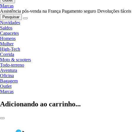
Outlet
Marcas
Assistência pós-venda na França
Pagamento seguro
Devoluções fáceis
Pesquisar
Novidades
Saldos
Capacetes
Homens
Mulher
High-Tech
Corrida
Moto & scooters
Todo-terreno
Aventura
Oficina
Bagagem
Outlet
Marcas
Adicionando ao carrinho...