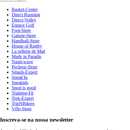
Basket-Center
Direct Running
Direct-Volley
Espace Golf
Foot-Store
Galope-Store
Handball-Store
House of Rugby
La sellerie de Maé
Made in Paradis
Nauti-wave
Pecheur-Store
Smash-Expert
Sneak'In
Sneakids
Sport is good
Training-Fit
Trek-Expert
TripNBikers
Vélo-Store
Inscreva-se na nossa newsletter