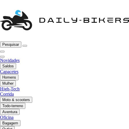
Pesquisar
Novidades
Saldos
Capacetes
Homens
Mulher
High-Tech
Corrida
Moto & scooters
Todo-terreno
Aventura
Oficina
Bagagem