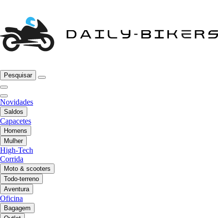
Pesquisar
Novidades
Saldos
Capacetes
Homens
Mulher
High-Tech
Corrida
Moto & scooters
Todo-terreno
Aventura
Oficina
Bagagem