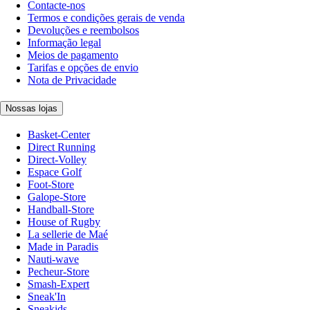
Contacte-nos
Termos e condições gerais de venda
Devoluções e reembolsos
Informação legal
Meios de pagamento
Tarifas e opções de envio
Nota de Privacidade
Nossas lojas
Basket-Center
Direct Running
Direct-Volley
Espace Golf
Foot-Store
Galope-Store
Handball-Store
House of Rugby
La sellerie de Maé
Made in Paradis
Nauti-wave
Pecheur-Store
Smash-Expert
Sneak'In
Sneakids