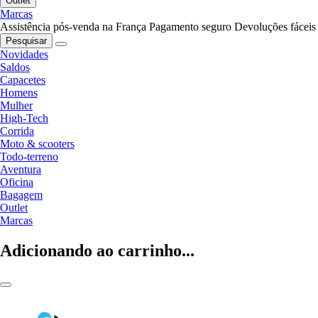
Outlet
Marcas
Assistência pós-venda na França
Pagamento seguro
Devoluções fáceis
Pesquisar
Novidades
Saldos
Capacetes
Homens
Mulher
High-Tech
Corrida
Moto & scooters
Todo-terreno
Aventura
Oficina
Bagagem
Outlet
Marcas
Adicionando ao carrinho...