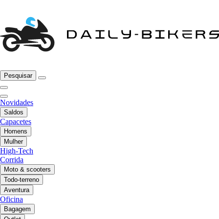
Pesquisar
Novidades
Saldos
Capacetes
Homens
Mulher
High-Tech
Corrida
Moto & scooters
Todo-terreno
Aventura
Oficina
Bagagem