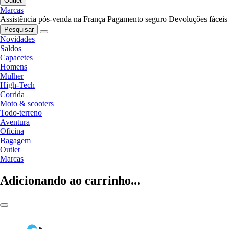
Outlet
Marcas
Assistência pós-venda na França
Pagamento seguro
Devoluções fáceis
Pesquisar
Novidades
Saldos
Capacetes
Homens
Mulher
High-Tech
Corrida
Moto & scooters
Todo-terreno
Aventura
Oficina
Bagagem
Outlet
Marcas
Adicionando ao carrinho...