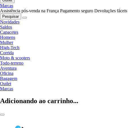
Outlet
Marcas
Assistência pós-venda na França
Pagamento seguro
Devoluções fáceis
Pesquisar
Novidades
Saldos
Capacetes
Homens
Mulher
High-Tech
Corrida
Moto & scooters
Todo-terreno
Aventura
Oficina
Bagagem
Outlet
Marcas
Adicionando ao carrinho...