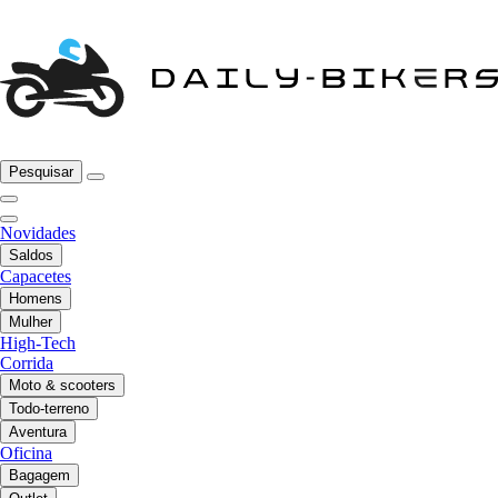
Pesquisar
Novidades
Saldos
Capacetes
Homens
Mulher
High-Tech
Corrida
Moto & scooters
Todo-terreno
Aventura
Oficina
Bagagem