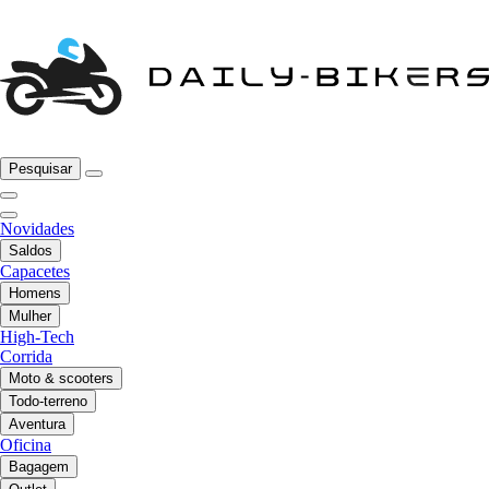
Pesquisar
Novidades
Saldos
Capacetes
Homens
Mulher
High-Tech
Corrida
Moto & scooters
Todo-terreno
Aventura
Oficina
Bagagem