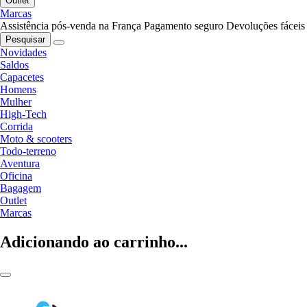
Outlet
Marcas
Assistência pós-venda na França
Pagamento seguro
Devoluções fáceis
Pesquisar
Novidades
Saldos
Capacetes
Homens
Mulher
High-Tech
Corrida
Moto & scooters
Todo-terreno
Aventura
Oficina
Bagagem
Outlet
Marcas
Adicionando ao carrinho...