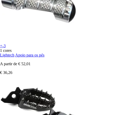
+-3
1 cores
Lightech
Apoio para os pés
A partir de
€ 52,01
€ 36,26