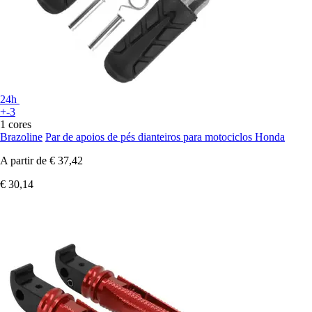
24h
+-3
1 cores
Brazoline
Par de apoios de pés dianteiros para motociclos Honda
A partir de
€ 37,42
€ 30,14