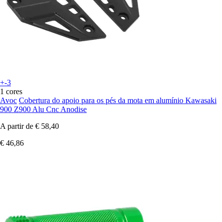
+-3
1 cores
Avoc
Cobertura do apoio para os pés da mota em alumínio Kawasaki
900 Z900 Alu Cnc Anodise
A partir de
€ 58,40
€ 46,86