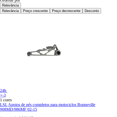
Ordenar por
Relevância
Relevância
Preço crescente
Preço decrescente
Desconto
24h
+-3
1 cores
LSL
Apoios de pés completos para motociclos Bonneville
908MD/986MF 02-15