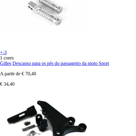
+-3
1 cores
Gilles
Descanso para os pés do passageiro da moto Sport
A partir de
€ 70,40
€ 34,40