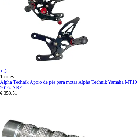
+-3
1 cores
Alpha Technik
Apoio de pés para motas Alpha Technik Yamaha MT10
2016- ABE
€ 353,51