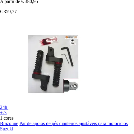
A partir de
€ 380,95
€ 359,77
24h
+-3
1 cores
Brazoline
Par de apoios de pés dianteiros ajustáveis para motociclos
Suzuki