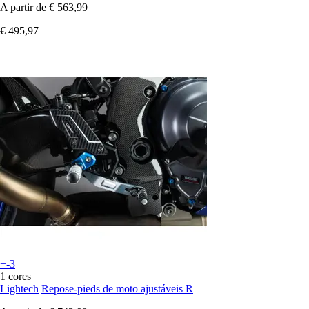
A partir de
€ 563,99
€ 495,97
+-3
1 cores
Lightech
Repose-pieds de moto ajustáveis R