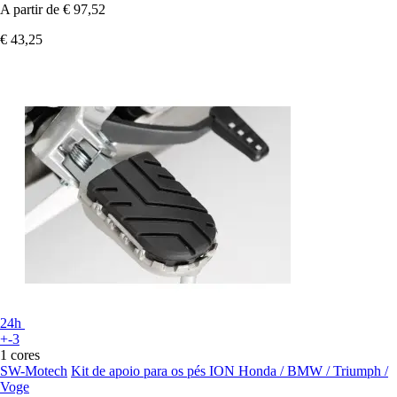
A partir de
€ 97,52
€ 43,25
24h
+-3
1 cores
SW-Motech
Kit de apoio para os pés ION Honda / BMW / Triumph /
Voge