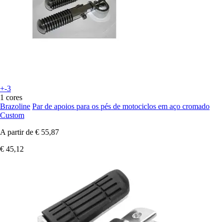
+-3
1 cores
Brazoline
Par de apoios para os pés de motociclos em aço cromado
Custom
A partir de
€ 55,87
€ 45,12