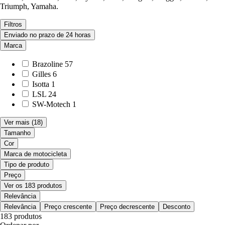
Triumph, Yamaha.
Filtros
Enviado no prazo de 24 horas
Marca
Brazoline
57
Gilles
6
Isotta
1
LSL
24
SW-Motech
1
Ver mais
(18)
Tamanho
Cor
Marca de motocicleta
Tipo de produto
Preço
Ver os 183 produtos
Relevância
Relevância
Preço crescente
Preço decrescente
Desconto
183 produtos