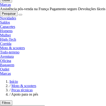
Outlet
Marcas
Assistência pós-venda na França
Pagamento seguro
Devoluções fáceis
Pesquisar
Novidades
Saldos
Capacetes
Homens
Mulher
High-Tech
Corrida
Moto & scooters
Todo-terreno
Aventura
Oficina
Bagagem
Outlet
Marcas
Início
/
Moto & scooters
/
Peças técnicas
/
Apoio para os pés
Filtros