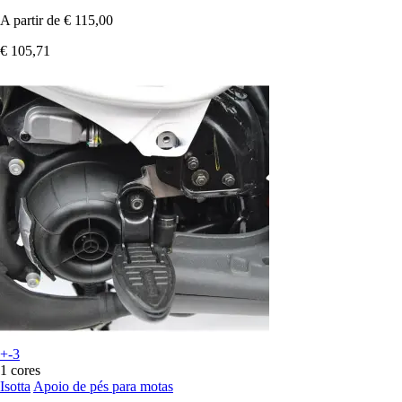
A partir de
€ 115,00
€ 105,71
+-3
1 cores
Isotta
Apoio de pés para motas