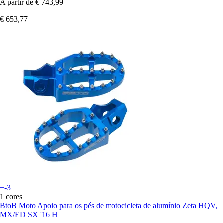
A partir de
€ 743,99
€ 653,77
+-3
1 cores
BtoB Moto
Apoio para os pés de motocicleta de alumínio Zeta HQV,
MX/ED SX '16 H