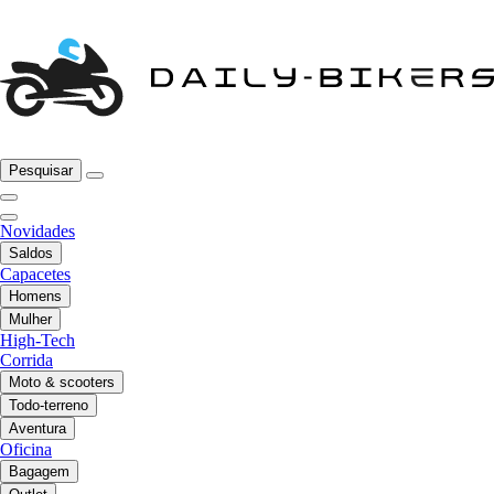
Pesquisar
Novidades
Saldos
Capacetes
Homens
Mulher
High-Tech
Corrida
Moto & scooters
Todo-terreno
Aventura
Oficina
Bagagem