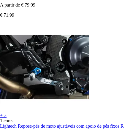
A partir de
€ 79,99
€ 71,99
+-3
1 cores
Lightech
Repose-pés de moto ajustáveis com apoio de pés fixos R