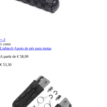
+-3
1 cores
Lightech
Apoio de pés para motas
A partir de
€ 58,99
€ 53,30