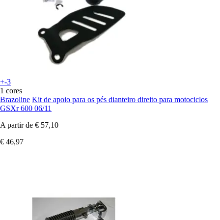
+-3
1 cores
Brazoline
Kit de apoio para os pés dianteiro direito para motociclos
GSXr 600 06/11
A partir de
€ 57,10
€ 46,97