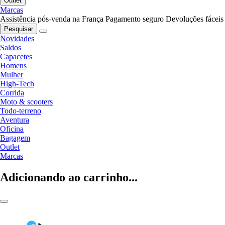
Outlet
Marcas
Assistência pós-venda na França
Pagamento seguro
Devoluções fáceis
Pesquisar
Novidades
Saldos
Capacetes
Homens
Mulher
High-Tech
Corrida
Moto & scooters
Todo-terreno
Aventura
Oficina
Bagagem
Outlet
Marcas
Adicionando ao carrinho...