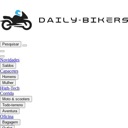
Pesquisar
Novidades
Saldos
Capacetes
Homens
Mulher
High-Tech
Corrida
Moto & scooters
Todo-terreno
Aventura
Oficina
Bagagem