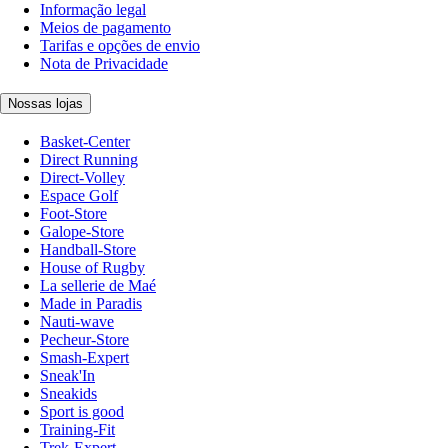
Informação legal
Meios de pagamento
Tarifas e opções de envio
Nota de Privacidade
Nossas lojas
Basket-Center
Direct Running
Direct-Volley
Espace Golf
Foot-Store
Galope-Store
Handball-Store
House of Rugby
La sellerie de Maé
Made in Paradis
Nauti-wave
Pecheur-Store
Smash-Expert
Sneak'In
Sneakids
Sport is good
Training-Fit
Trek-Expert