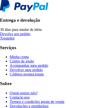
Entrega e devolução
30 dias para mudar de ideia
Devolva seu pedido
Trustpilot
Serviços
Minha conta
Centro de ajuda
Acompanhar meu pedido
Devolver meu pedido
Códigos promocionais
Sobre
Quem somos nós?
Contacte-nos
Termos e condições gerais de venda
Devoluções e reembolsos