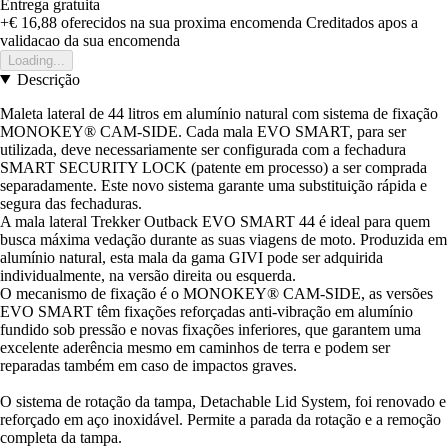
Entrega gratuita
+€ 16,88
oferecidos na sua proxima encomenda
Creditados apos a
validacao da sua encomenda
Loading...
Descrição
Maleta lateral de 44 litros em alumínio natural com sistema de fixação
MONOKEY® CAM-SIDE. Cada mala EVO SMART, para ser
utilizada, deve necessariamente ser configurada com a fechadura
SMART SECURITY LOCK (patente em processo) a ser comprada
separadamente. Este novo sistema garante uma substituição rápida e
segura das fechaduras.
A mala lateral Trekker Outback EVO SMART 44 é ideal para quem
busca máxima vedação durante as suas viagens de moto. Produzida em
alumínio natural, esta mala da gama GIVI pode ser adquirida
individualmente, na versão direita ou esquerda.
O mecanismo de fixação é o MONOKEY® CAM-SIDE, as versões
EVO SMART têm fixações reforçadas anti-vibração em alumínio
fundido sob pressão e novas fixações inferiores, que garantem uma
excelente aderência mesmo em caminhos de terra e podem ser
reparadas também em caso de impactos graves.
O sistema de rotação da tampa, Detachable Lid System, foi renovado e
reforçado em aço inoxidável. Permite a parada da rotação e a remoção
completa da tampa.