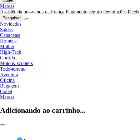
Outlet
Marcas
Assistência pós-venda na França
Pagamento seguro
Devoluções fáceis
Pesquisar
Novidades
Saldos
Capacetes
Homens
Mulher
High-Tech
Corrida
Moto & scooters
Todo-terreno
Aventura
Oficina
Bagagem
Outlet
Marcas
Adicionando ao carrinho...