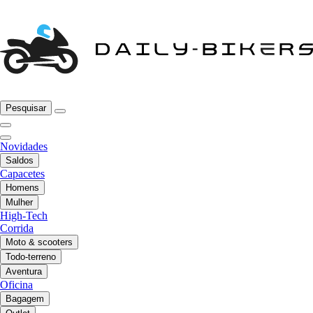
Pesquisar
Novidades
Saldos
Capacetes
Homens
Mulher
High-Tech
Corrida
Moto & scooters
Todo-terreno
Aventura
Oficina
Bagagem