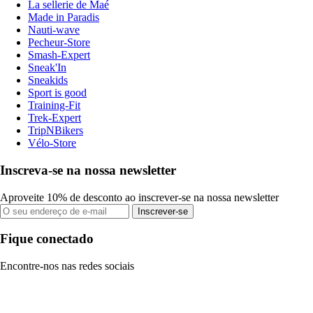
La sellerie de Maé
Made in Paradis
Nauti-wave
Pecheur-Store
Smash-Expert
Sneak'In
Sneakids
Sport is good
Training-Fit
Trek-Expert
TripNBikers
Vélo-Store
Inscreva-se na nossa newsletter
Aproveite 10% de desconto ao inscrever-se na nossa newsletter
Inscrever-se
Fique conectado
Encontre-nos nas redes sociais