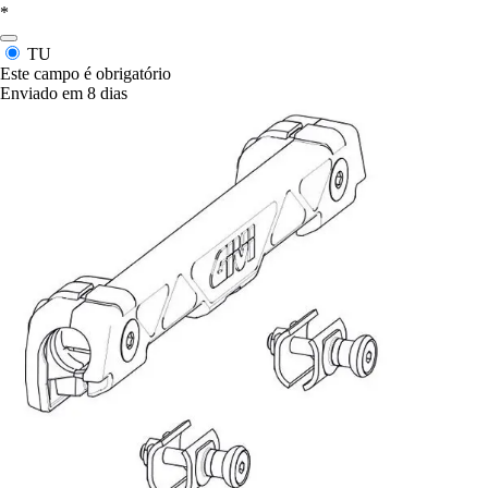
*
TU
Este campo é obrigatório
Enviado em 8 dias