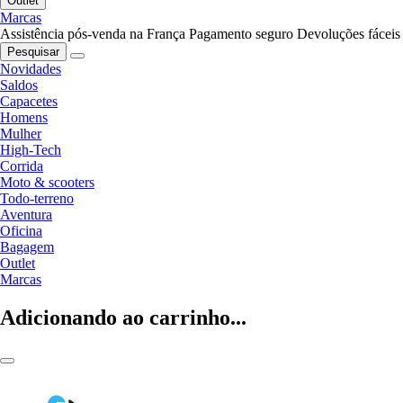
Outlet
Marcas
Assistência pós-venda na França
Pagamento seguro
Devoluções fáceis
Pesquisar
Novidades
Saldos
Capacetes
Homens
Mulher
High-Tech
Corrida
Moto & scooters
Todo-terreno
Aventura
Oficina
Bagagem
Outlet
Marcas
Adicionando ao carrinho...