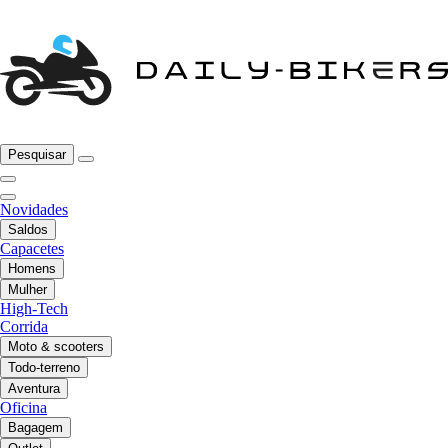
Pesquisar
Novidades
Saldos
Capacetes
Homens
Mulher
High-Tech
Corrida
Moto & scooters
Todo-terreno
Aventura
Oficina
Bagagem