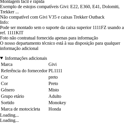
Montagem fácil e rápida
Exemplo de estojos compatíveis Givi: E22, E360, E41, Dolomiti,
Trekker ...
Não compatível com Givi V35 e caixas Trekker Outback
Info:
Pode ser montado sem o suporte da caixa superior 1111FZ usando a
ref. 1111KIT
Foto não contratual fornecida apenas para informação
O nosso departamento técnico está à sua disposição para qualquer
informação adicional
Informações adicionais
Marca
Givi
Referência do fornecedor
PL1111
Cor
preto
Cor
Preto
Género
Misto
Grupo etário
Adulto
Sortido
Monokey
Marca de motocicleta
Honda
Loading...
Loading...