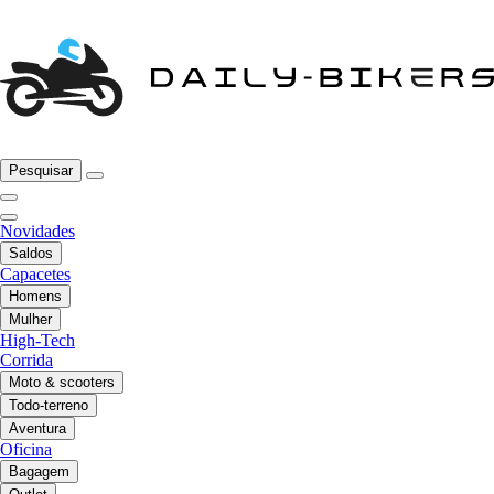
Pesquisar
Novidades
Saldos
Capacetes
Homens
Mulher
High-Tech
Corrida
Moto & scooters
Todo-terreno
Aventura
Oficina
Bagagem