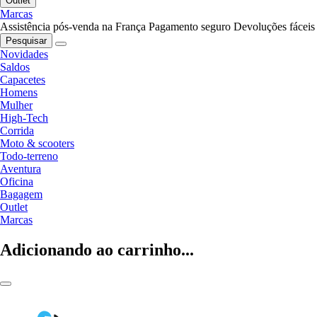
Outlet
Marcas
Assistência pós-venda na França
Pagamento seguro
Devoluções fáceis
Pesquisar
Novidades
Saldos
Capacetes
Homens
Mulher
High-Tech
Corrida
Moto & scooters
Todo-terreno
Aventura
Oficina
Bagagem
Outlet
Marcas
Adicionando ao carrinho...