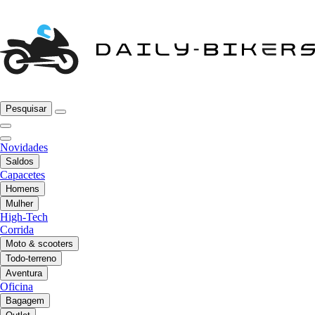
Pesquisar
Novidades
Saldos
Capacetes
Homens
Mulher
High-Tech
Corrida
Moto & scooters
Todo-terreno
Aventura
Oficina
Bagagem