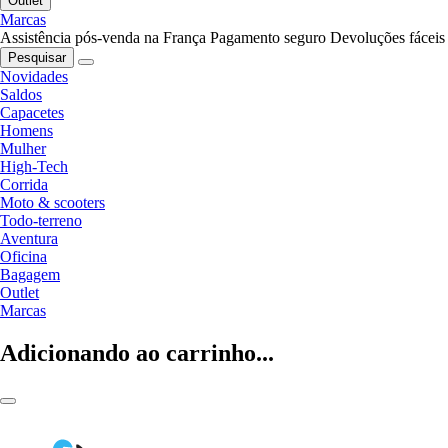
Outlet
Marcas
Assistência pós-venda na França
Pagamento seguro
Devoluções fáceis
Pesquisar
Novidades
Saldos
Capacetes
Homens
Mulher
High-Tech
Corrida
Moto & scooters
Todo-terreno
Aventura
Oficina
Bagagem
Outlet
Marcas
Adicionando ao carrinho...