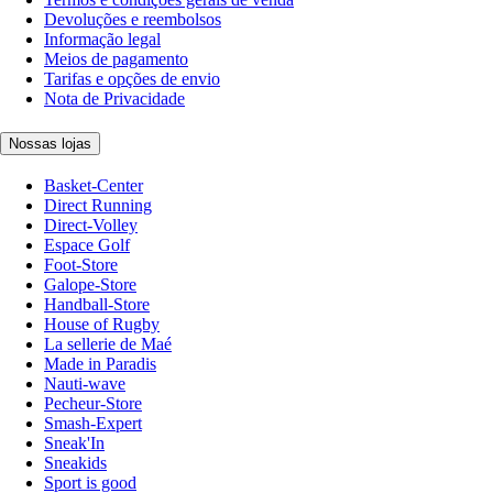
Devoluções e reembolsos
Informação legal
Meios de pagamento
Tarifas e opções de envio
Nota de Privacidade
Nossas lojas
Basket-Center
Direct Running
Direct-Volley
Espace Golf
Foot-Store
Galope-Store
Handball-Store
House of Rugby
La sellerie de Maé
Made in Paradis
Nauti-wave
Pecheur-Store
Smash-Expert
Sneak'In
Sneakids
Sport is good