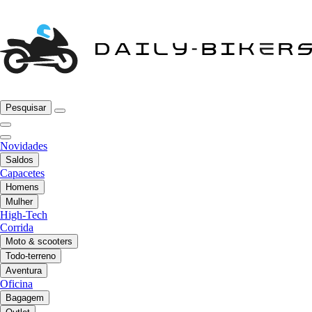
Pesquisar
Novidades
Saldos
Capacetes
Homens
Mulher
High-Tech
Corrida
Moto & scooters
Todo-terreno
Aventura
Oficina
Bagagem