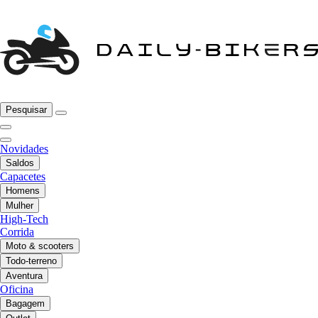
Pesquisar
Novidades
Saldos
Capacetes
Homens
Mulher
High-Tech
Corrida
Moto & scooters
Todo-terreno
Aventura
Oficina
Bagagem