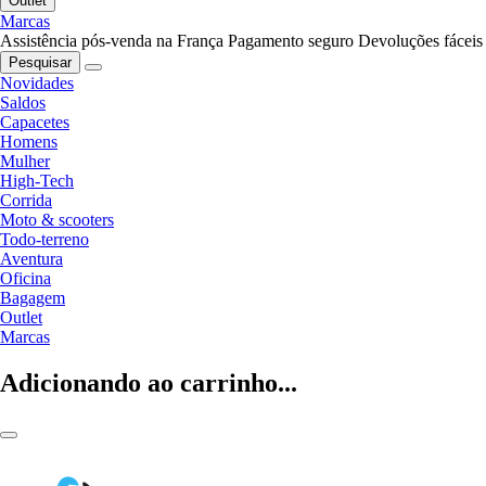
Outlet
Marcas
Assistência pós-venda na França
Pagamento seguro
Devoluções fáceis
Pesquisar
Novidades
Saldos
Capacetes
Homens
Mulher
High-Tech
Corrida
Moto & scooters
Todo-terreno
Aventura
Oficina
Bagagem
Outlet
Marcas
Adicionando ao carrinho...