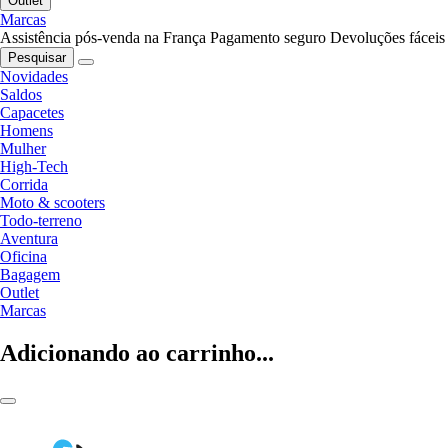
Outlet
Marcas
Assistência pós-venda na França
Pagamento seguro
Devoluções fáceis
Pesquisar
Novidades
Saldos
Capacetes
Homens
Mulher
High-Tech
Corrida
Moto & scooters
Todo-terreno
Aventura
Oficina
Bagagem
Outlet
Marcas
Adicionando ao carrinho...