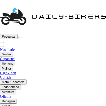
Pesquisar
Novidades
Saldos
Capacetes
Homens
Mulher
High-Tech
Corrida
Moto & scooters
Todo-terreno
Aventura
Oficina
Bagagem