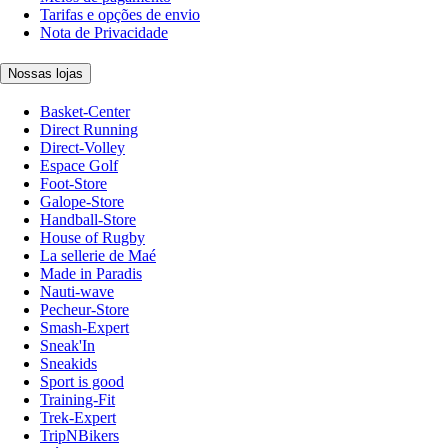
Tarifas e opções de envio
Nota de Privacidade
Nossas lojas
Basket-Center
Direct Running
Direct-Volley
Espace Golf
Foot-Store
Galope-Store
Handball-Store
House of Rugby
La sellerie de Maé
Made in Paradis
Nauti-wave
Pecheur-Store
Smash-Expert
Sneak'In
Sneakids
Sport is good
Training-Fit
Trek-Expert
TripNBikers