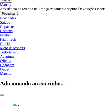
Outlet
Marcas
Assistência pós-venda na França
Pagamento seguro
Devoluções fáceis
Pesquisar
Novidades
Saldos
Capacetes
Homens
Mulher
High-Tech
Corrida
Moto & scooters
Todo-terreno
Aventura
Oficina
Bagagem
Outlet
Marcas
Adicionando ao carrinho...