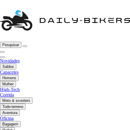
Pesquisar
Novidades
Saldos
Capacetes
Homens
Mulher
High-Tech
Corrida
Moto & scooters
Todo-terreno
Aventura
Oficina
Bagagem