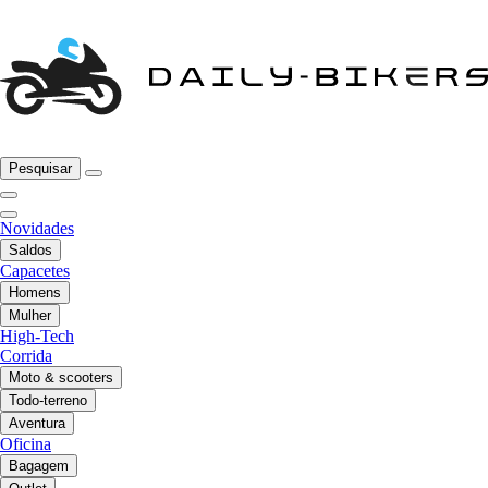
Pesquisar
Novidades
Saldos
Capacetes
Homens
Mulher
High-Tech
Corrida
Moto & scooters
Todo-terreno
Aventura
Oficina
Bagagem