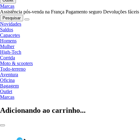
Outlet
Marcas
Assistência pós-venda na França
Pagamento seguro
Devoluções fáceis
Pesquisar
Novidades
Saldos
Capacetes
Homens
Mulher
High-Tech
Corrida
Moto & scooters
Todo-terreno
Aventura
Oficina
Bagagem
Outlet
Marcas
Adicionando ao carrinho...