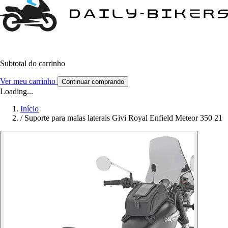
Subtotal do carrinho
Ver meu carrinho
Continuar comprando
Loading...
Início
/
Suporte para malas laterais Givi Royal Enfield Meteor 350 21