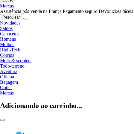
Outlet
Marcas
Assistência pós-venda na França
Pagamento seguro
Devoluções fáceis
Pesquisar
Novidades
Saldos
Capacetes
Homens
Mulher
High-Tech
Corrida
Moto & scooters
Todo-terreno
Aventura
Oficina
Bagagem
Outlet
Marcas
Adicionando ao carrinho...