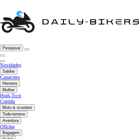
Pesquisar
Novidades
Saldos
Capacetes
Homens
Mulher
High-Tech
Corrida
Moto & scooters
Todo-terreno
Aventura
Oficina
Bagagem