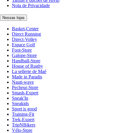
Tarifas e opções de envio
Nota de Privacidade
Nossas lojas
Basket-Center
Direct Running
Direct-Volley
Espace Golf
Foot-Store
Galope-Store
Handball-Store
House of Rugby
La sellerie de Maé
Made in Paradis
Nauti-wave
Pecheur-Store
Smash-Expert
Sneak'In
Sneakids
Sport is good
Training-Fit
Trek-Expert
TripNBikers
Vélo-Store