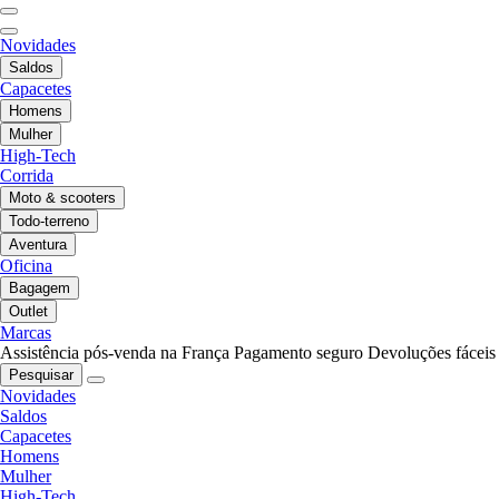
Novidades
Saldos
Capacetes
Homens
Mulher
High-Tech
Corrida
Moto & scooters
Todo-terreno
Aventura
Oficina
Bagagem
Outlet
Marcas
Assistência pós-venda na França
Pagamento seguro
Devoluções fáceis
Pesquisar
Novidades
Saldos
Capacetes
Homens
Mulher
High-Tech