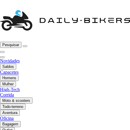
Pesquisar
Novidades
Saldos
Capacetes
Homens
Mulher
High-Tech
Corrida
Moto & scooters
Todo-terreno
Aventura
Oficina
Bagagem