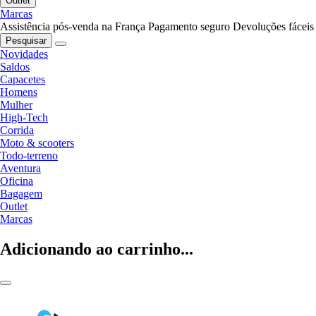
Outlet
Marcas
Assistência pós-venda na França
Pagamento seguro
Devoluções fáceis
Pesquisar
Novidades
Saldos
Capacetes
Homens
Mulher
High-Tech
Corrida
Moto & scooters
Todo-terreno
Aventura
Oficina
Bagagem
Outlet
Marcas
Adicionando ao carrinho...