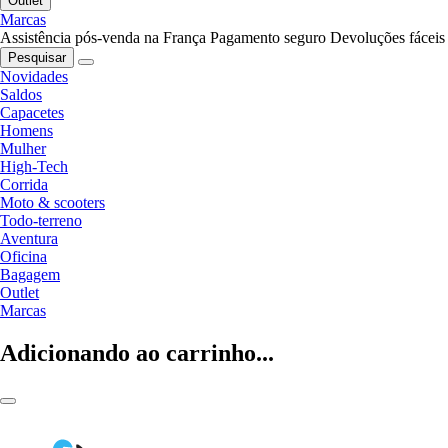
Outlet
Marcas
Assistência pós-venda na França
Pagamento seguro
Devoluções fáceis
Pesquisar
Novidades
Saldos
Capacetes
Homens
Mulher
High-Tech
Corrida
Moto & scooters
Todo-terreno
Aventura
Oficina
Bagagem
Outlet
Marcas
Adicionando ao carrinho...