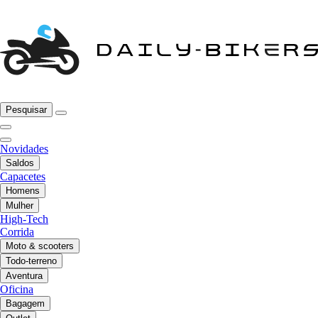
Pesquisar
Novidades
Saldos
Capacetes
Homens
Mulher
High-Tech
Corrida
Moto & scooters
Todo-terreno
Aventura
Oficina
Bagagem