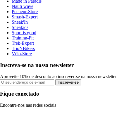
Made in Paradis
Nauti-wave
Pecheur-Store
Smash-Expert
Sneak'In
Sneakids
Sport is good
Training-Fit
Trek-Expert
TripNBikers
Vélo-Store
Inscreva-se na nossa newsletter
Aproveite 10% de desconto ao inscrever-se na nossa newsletter
Inscrever-se
Fique conectado
Encontre-nos nas redes sociais