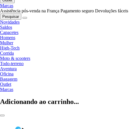
Outlet
Marcas
Assistência pós-venda na França
Pagamento seguro
Devoluções fáceis
Pesquisar
Novidades
Saldos
Capacetes
Homens
Mulher
High-Tech
Corrida
Moto & scooters
Todo-terreno
Aventura
Oficina
Bagagem
Outlet
Marcas
Adicionando ao carrinho...