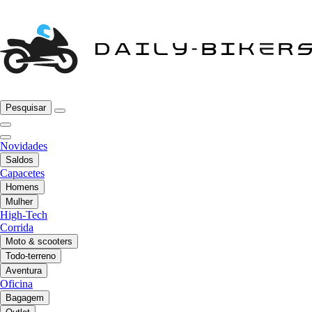
Pesquisar
Novidades
Saldos
Capacetes
Homens
Mulher
High-Tech
Corrida
Moto & scooters
Todo-terreno
Aventura
Oficina
Bagagem