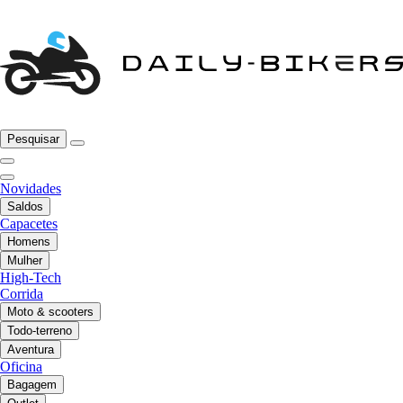
Pesquisar
Novidades
Saldos
Capacetes
Homens
Mulher
High-Tech
Corrida
Moto & scooters
Todo-terreno
Aventura
Oficina
Bagagem