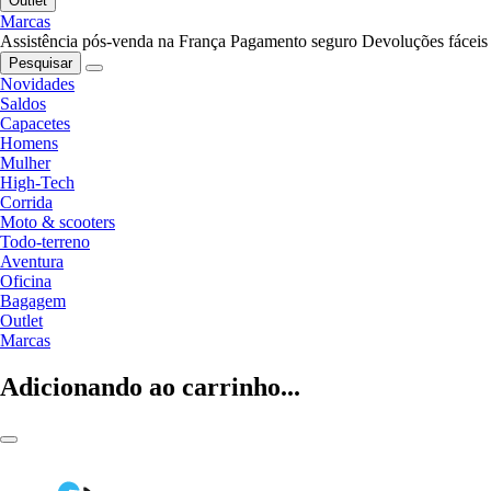
Outlet
Marcas
Assistência pós-venda na França
Pagamento seguro
Devoluções fáceis
Pesquisar
Novidades
Saldos
Capacetes
Homens
Mulher
High-Tech
Corrida
Moto & scooters
Todo-terreno
Aventura
Oficina
Bagagem
Outlet
Marcas
Adicionando ao carrinho...