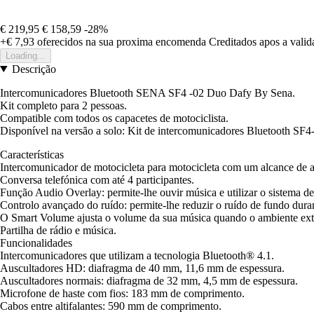
€ 219,95
€ 158,59
-28%
+€ 7,93
oferecidos na sua proxima encomenda
Creditados apos a vali
Loading...
Descrição
Intercomunicadores Bluetooth SENA SF4 -02 Duo Dafy By Sena.
Kit completo para 2 pessoas.
Compatible com todos os capacetes de motociclista.
Disponível na versão a solo: Kit de intercomunicadores Bluetooth SF
Características
Intercomunicador de motocicleta para motocicleta com um alcance de a
Conversa telefónica com até 4 participantes.
Função Audio Overlay: permite-lhe ouvir música e utilizar o sistema d
Controlo avançado do ruído: permite-lhe reduzir o ruído de fundo dur
O Smart Volume ajusta o volume da sua música quando o ambiente ext
Partilha de rádio e música.
Funcionalidades
Intercomunicadores que utilizam a tecnologia Bluetooth® 4.1.
Auscultadores HD: diafragma de 40 mm, 11,6 mm de espessura.
Auscultadores normais: diafragma de 32 mm, 4,5 mm de espessura.
Microfone de haste com fios: 183 mm de comprimento.
Cabos entre altifalantes: 590 mm de comprimento.