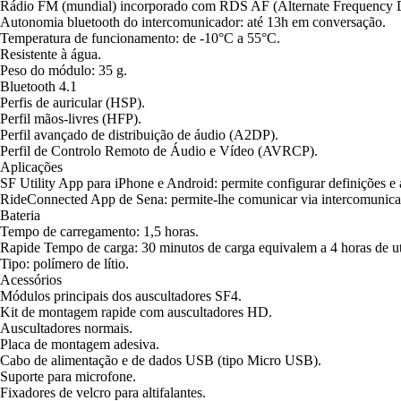
Rádio FM (mundial) incorporado com RDS AF (Alternate Frequency Da
Autonomia bluetooth do intercomunicador: até 13h em conversação.
Temperatura de funcionamento: de -10°C a 55°C.
Resistente à água.
Peso do módulo: 35 g.
Bluetooth 4.1
Perfis de auricular (HSP).
Perfil mãos-livres (HFP).
Perfil avançado de distribuição de áudio (A2DP).
Perfil de Controlo Remoto de Áudio e Vídeo (AVRCP).
Aplicações
SF Utility App para iPhone e Android: permite configurar definições e 
RideConnected App de Sena: permite-lhe comunicar via intercomunicad
Bateria
Tempo de carregamento: 1,5 horas.
Rapide Tempo de carga: 30 minutos de carga equivalem a 4 horas de ut
Tipo: polímero de lítio.
Acessórios
Módulos principais dos auscultadores SF4.
Kit de montagem rapide com auscultadores HD.
Auscultadores normais.
Placa de montagem adesiva.
Cabo de alimentação e de dados USB (tipo Micro USB).
Suporte para microfone.
Fixadores de velcro para altifalantes.