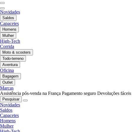
Novidades
Saldos
Capacetes
Homens
Mulher
High-Tech
Corrida
Moto & scooters
Todo-terreno
Aventura
Oficina
Bagagem
Outlet
Marcas
Assistência pós-venda na França
Pagamento seguro
Devoluções fáceis
Pesquisar
Novidades
Saldos
Capacetes
Homens
Mulher
High-Tech