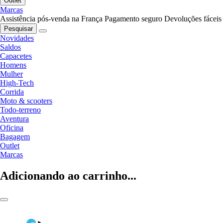
Outlet
Marcas
Assistência pós-venda na França
Pagamento seguro
Devoluções fáceis
Pesquisar
Novidades
Saldos
Capacetes
Homens
Mulher
High-Tech
Corrida
Moto & scooters
Todo-terreno
Aventura
Oficina
Bagagem
Outlet
Marcas
Adicionando ao carrinho...