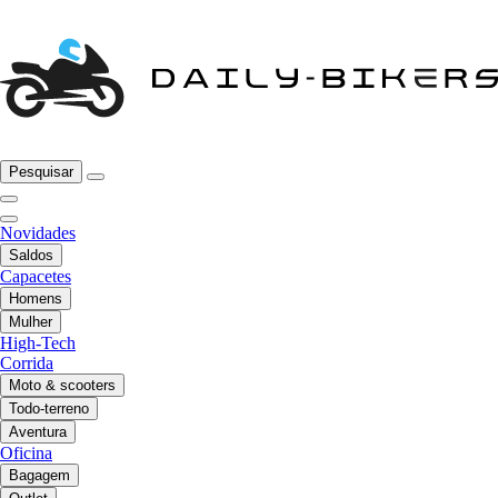
Pesquisar
Novidades
Saldos
Capacetes
Homens
Mulher
High-Tech
Corrida
Moto & scooters
Todo-terreno
Aventura
Oficina
Bagagem