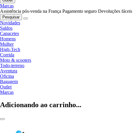
Outlet
Marcas
Assistência pós-venda na França
Pagamento seguro
Devoluções fáceis
Pesquisar
Novidades
Saldos
Capacetes
Homens
Mulher
High-Tech
Corrida
Moto & scooters
Todo-terreno
Aventura
Oficina
Bagagem
Outlet
Marcas
Adicionando ao carrinho...