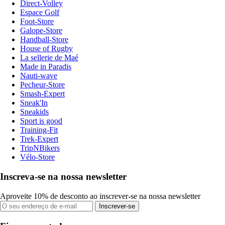
Direct-Volley
Espace Golf
Foot-Store
Galope-Store
Handball-Store
House of Rugby
La sellerie de Maé
Made in Paradis
Nauti-wave
Pecheur-Store
Smash-Expert
Sneak'In
Sneakids
Sport is good
Training-Fit
Trek-Expert
TripNBikers
Vélo-Store
Inscreva-se na nossa newsletter
Aproveite 10% de desconto ao inscrever-se na nossa newsletter
Inscrever-se