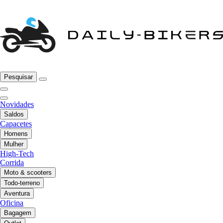
Pesquisar
Novidades
Saldos
Capacetes
Homens
Mulher
High-Tech
Corrida
Moto & scooters
Todo-terreno
Aventura
Oficina
Bagagem