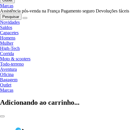
Outlet
Marcas
Assistência pós-venda na França
Pagamento seguro
Devoluções fáceis
Pesquisar
Novidades
Saldos
Capacetes
Homens
Mulher
High-Tech
Corrida
Moto & scooters
Todo-terreno
Aventura
Oficina
Bagagem
Outlet
Marcas
Adicionando ao carrinho...