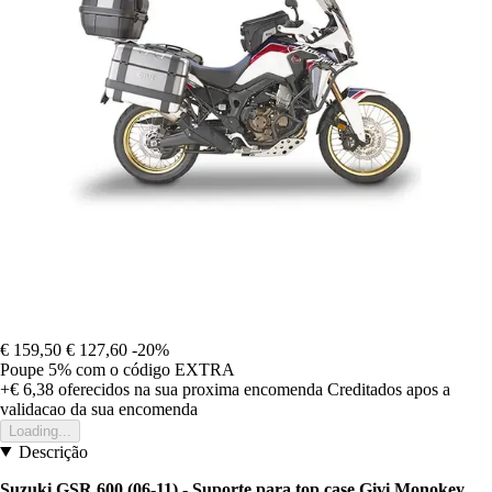
€ 159,50
€ 127,60
-20%
Poupe 5%
com o código
EXTRA
+€ 6,38
oferecidos na sua proxima encomenda
Creditados apos a
validacao da sua encomenda
Loading...
Descrição
Suzuki GSR 600 (06-11) - Suporte para top case Givi Monokey