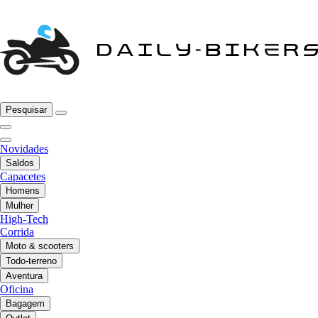
Pesquisar
Novidades
Saldos
Capacetes
Homens
Mulher
High-Tech
Corrida
Moto & scooters
Todo-terreno
Aventura
Oficina
Bagagem