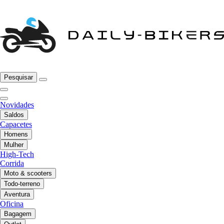
Pesquisar
Novidades
Saldos
Capacetes
Homens
Mulher
High-Tech
Corrida
Moto & scooters
Todo-terreno
Aventura
Oficina
Bagagem