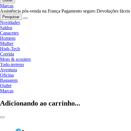
Outlet
Marcas
Assistência pós-venda na França
Pagamento seguro
Devoluções fáceis
Pesquisar
Novidades
Saldos
Capacetes
Homens
Mulher
High-Tech
Corrida
Moto & scooters
Todo-terreno
Aventura
Oficina
Bagagem
Outlet
Marcas
Adicionando ao carrinho...