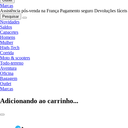
Outlet
Marcas
Assistência pós-venda na França
Pagamento seguro
Devoluções fáceis
Pesquisar
Novidades
Saldos
Capacetes
Homens
Mulher
High-Tech
Corrida
Moto & scooters
Todo-terreno
Aventura
Oficina
Bagagem
Outlet
Marcas
Adicionando ao carrinho...