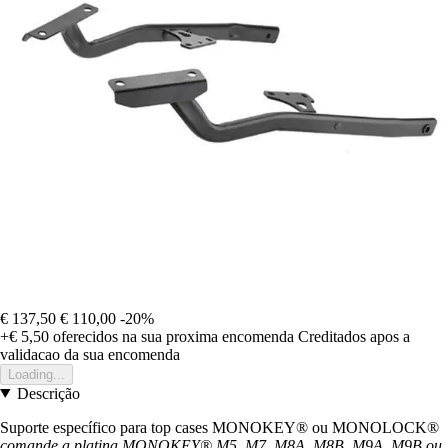
€ 137,50
€ 110,00
-20%
+€ 5,50
oferecidos na sua proxima encomenda
Creditados apos a
validacao da sua encomenda
Loading...
Descrição
Suporte específico para top cases MONOKEY® ou MONOLOCK®
comande a platina MONOKEY® M5, M7, M8A, M8B, M9A, M9B ou