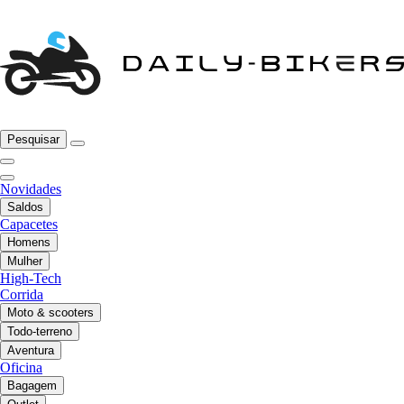
Pesquisar
Novidades
Saldos
Capacetes
Homens
Mulher
High-Tech
Corrida
Moto & scooters
Todo-terreno
Aventura
Oficina
Bagagem