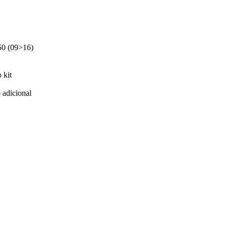
50 (09>16)
 kit
 adicional