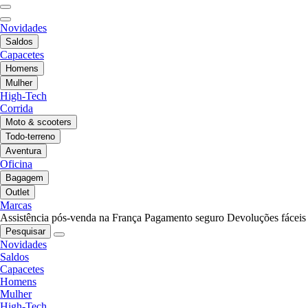
Novidades
Saldos
Capacetes
Homens
Mulher
High-Tech
Corrida
Moto & scooters
Todo-terreno
Aventura
Oficina
Bagagem
Outlet
Marcas
Assistência pós-venda na França
Pagamento seguro
Devoluções fáceis
Pesquisar
Novidades
Saldos
Capacetes
Homens
Mulher
High-Tech