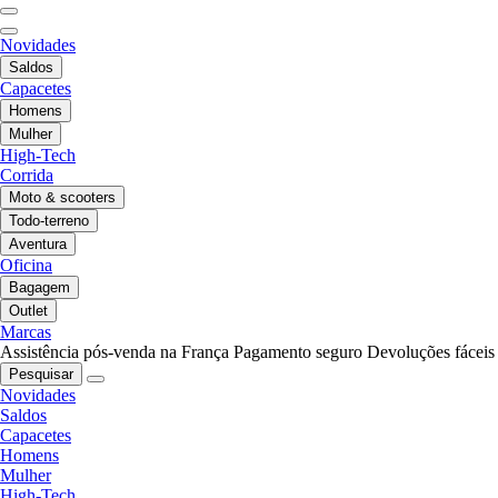
Novidades
Saldos
Capacetes
Homens
Mulher
High-Tech
Corrida
Moto & scooters
Todo-terreno
Aventura
Oficina
Bagagem
Outlet
Marcas
Assistência pós-venda na França
Pagamento seguro
Devoluções fáceis
Pesquisar
Novidades
Saldos
Capacetes
Homens
Mulher
High-Tech