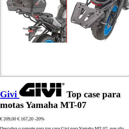
Givi
Top case para
motas Yamaha MT-07
€ 209,00
€ 167,20
-20%
Descubra o suporte para top case Givi para Yamaha MT-07, que alia