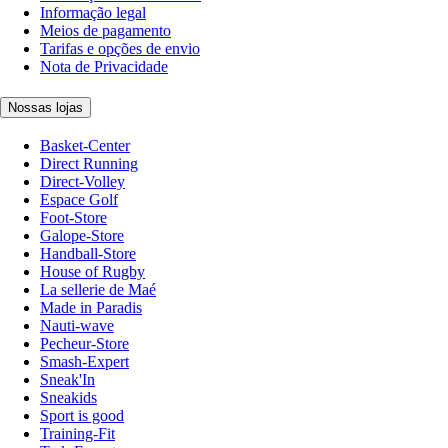
Informação legal
Meios de pagamento
Tarifas e opções de envio
Nota de Privacidade
Nossas lojas
Basket-Center
Direct Running
Direct-Volley
Espace Golf
Foot-Store
Galope-Store
Handball-Store
House of Rugby
La sellerie de Maé
Made in Paradis
Nauti-wave
Pecheur-Store
Smash-Expert
Sneak'In
Sneakids
Sport is good
Training-Fit