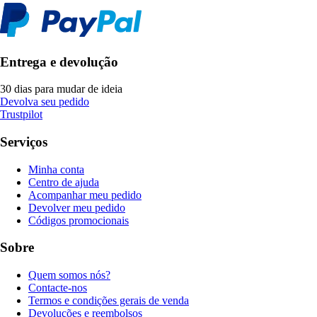
Entrega e devolução
30 dias para mudar de ideia
Devolva seu pedido
Trustpilot
Serviços
Minha conta
Centro de ajuda
Acompanhar meu pedido
Devolver meu pedido
Códigos promocionais
Sobre
Quem somos nós?
Contacte-nos
Termos e condições gerais de venda
Devoluções e reembolsos