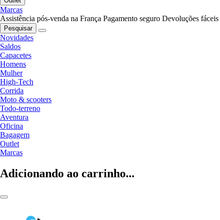
Outlet
Marcas
Assistência pós-venda na França
Pagamento seguro
Devoluções fáceis
Pesquisar
Novidades
Saldos
Capacetes
Homens
Mulher
High-Tech
Corrida
Moto & scooters
Todo-terreno
Aventura
Oficina
Bagagem
Outlet
Marcas
Adicionando ao carrinho...