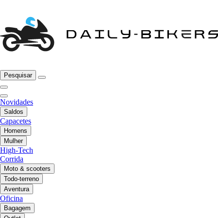
Pesquisar
Novidades
Saldos
Capacetes
Homens
Mulher
High-Tech
Corrida
Moto & scooters
Todo-terreno
Aventura
Oficina
Bagagem