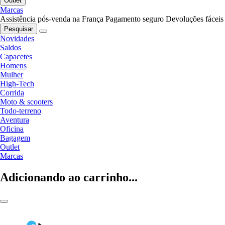
Outlet
Marcas
Assistência pós-venda na França
Pagamento seguro
Devoluções fáceis
Pesquisar
Novidades
Saldos
Capacetes
Homens
Mulher
High-Tech
Corrida
Moto & scooters
Todo-terreno
Aventura
Oficina
Bagagem
Outlet
Marcas
Adicionando ao carrinho...