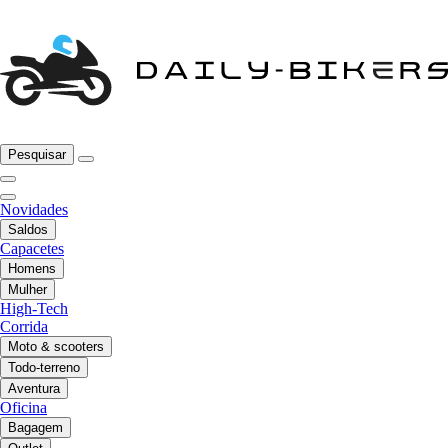
Pesquisar
Novidades
Saldos
Capacetes
Homens
Mulher
High-Tech
Corrida
Moto & scooters
Todo-terreno
Aventura
Oficina
Bagagem