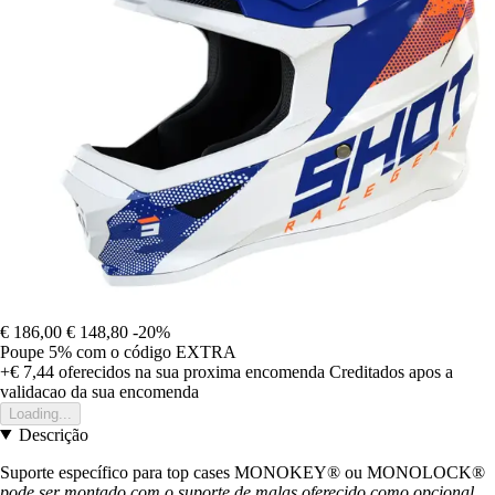
€ 186,00
€ 148,80
-20%
Poupe 5%
com o código
EXTRA
+€ 7,44
oferecidos na sua proxima encomenda
Creditados apos a
validacao da sua encomenda
Loading...
Descrição
Suporte específico para top cases MONOKEY® ou MONOLOCK®
pode ser montado com o suporte de malas oferecido como opcional