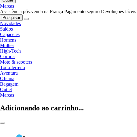
Outlet
Marcas
Assistência pós-venda na França
Pagamento seguro
Devoluções fáceis
Pesquisar
Novidades
Saldos
Capacetes
Homens
Mulher
High-Tech
Corrida
Moto & scooters
Todo-terreno
Aventura
Oficina
Bagagem
Outlet
Marcas
Adicionando ao carrinho...