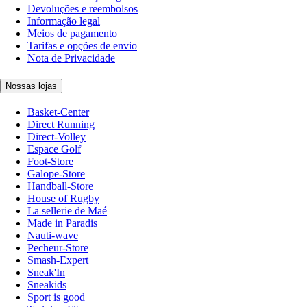
Devoluções e reembolsos
Informação legal
Meios de pagamento
Tarifas e opções de envio
Nota de Privacidade
Nossas lojas
Basket-Center
Direct Running
Direct-Volley
Espace Golf
Foot-Store
Galope-Store
Handball-Store
House of Rugby
La sellerie de Maé
Made in Paradis
Nauti-wave
Pecheur-Store
Smash-Expert
Sneak'In
Sneakids
Sport is good