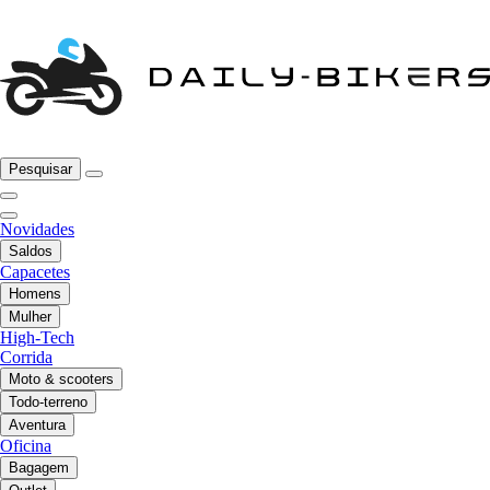
Pesquisar
Novidades
Saldos
Capacetes
Homens
Mulher
High-Tech
Corrida
Moto & scooters
Todo-terreno
Aventura
Oficina
Bagagem