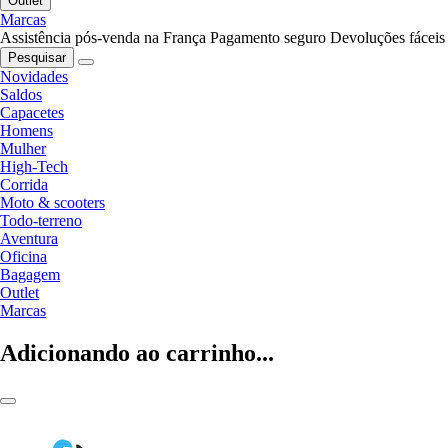
Outlet
Marcas
Assistência pós-venda na França
Pagamento seguro
Devoluções fáceis
Pesquisar
Novidades
Saldos
Capacetes
Homens
Mulher
High-Tech
Corrida
Moto & scooters
Todo-terreno
Aventura
Oficina
Bagagem
Outlet
Marcas
Adicionando ao carrinho...