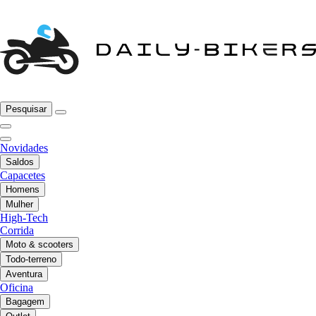
Pesquisar
Novidades
Saldos
Capacetes
Homens
Mulher
High-Tech
Corrida
Moto & scooters
Todo-terreno
Aventura
Oficina
Bagagem