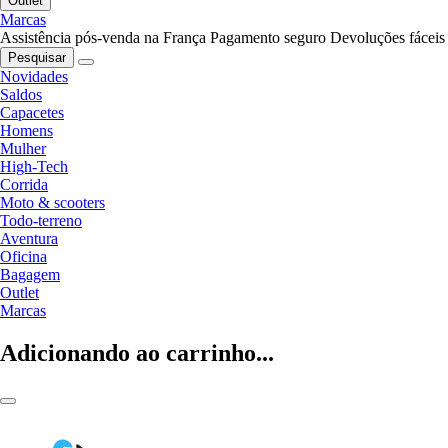
Outlet
Marcas
Assistência pós-venda na França
Pagamento seguro
Devoluções fáceis
Pesquisar
Novidades
Saldos
Capacetes
Homens
Mulher
High-Tech
Corrida
Moto & scooters
Todo-terreno
Aventura
Oficina
Bagagem
Outlet
Marcas
Adicionando ao carrinho...