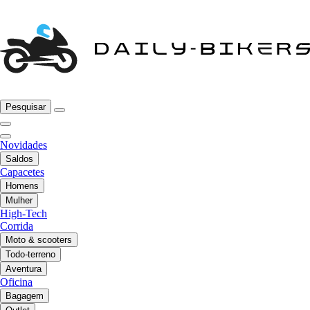
Pesquisar
Novidades
Saldos
Capacetes
Homens
Mulher
High-Tech
Corrida
Moto & scooters
Todo-terreno
Aventura
Oficina
Bagagem