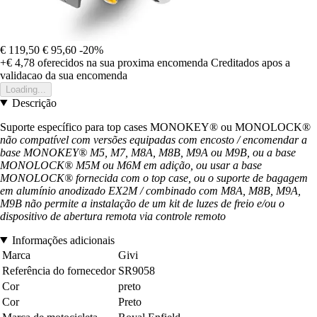
€ 119,50
€ 95,60
-20%
+€ 4,78
oferecidos na sua proxima encomenda
Creditados apos a
validacao da sua encomenda
Loading...
Descrição
Suporte específico para top cases MONOKEY® ou MONOLOCK®
não compatível com versões equipadas com encosto / encomendar a
base MONOKEY® M5, M7, M8A, M8B, M9A ou M9B, ou a base
MONOLOCK® M5M ou M6M em adição, ou usar a base
MONOLOCK® fornecida com o top case, ou o suporte de bagagem
em alumínio anodizado EX2M / combinado com M8A, M8B, M9A,
M9B não permite a instalação de um kit de luzes de freio e/ou o
dispositivo de abertura remota via controle remoto
Informações adicionais
Marca
Givi
Referência do fornecedor
SR9058
Cor
preto
Cor
Preto