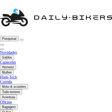
Pesquisar
Novidades
Saldos
Capacetes
Homens
Mulher
High-Tech
Corrida
Moto & scooters
Todo-terreno
Aventura
Oficina
Bagagem