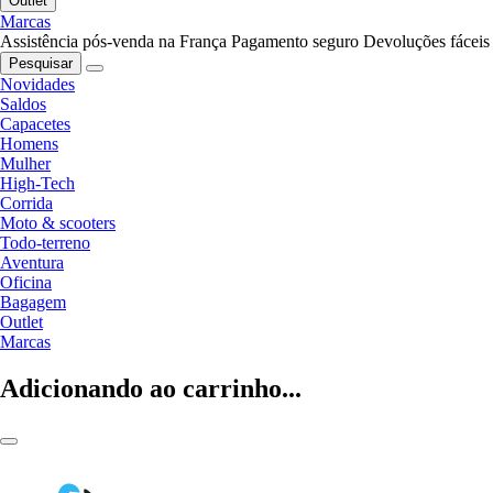
Outlet
Marcas
Assistência pós-venda na França
Pagamento seguro
Devoluções fáceis
Pesquisar
Novidades
Saldos
Capacetes
Homens
Mulher
High-Tech
Corrida
Moto & scooters
Todo-terreno
Aventura
Oficina
Bagagem
Outlet
Marcas
Adicionando ao carrinho...