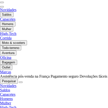
Novidades
Saldos
Capacetes
Homens
Mulher
High-Tech
Corrida
Moto & scooters
Todo-terreno
Aventura
Oficina
Bagagem
Outlet
Marcas
Assistência pós-venda na França
Pagamento seguro
Devoluções fáceis
Pesquisar
Novidades
Saldos
Capacetes
Homens
Mulher
High-Tech