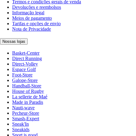
Termos e condições gerais de venda
Devoluções e reembolsos
Informação legal
Meios de pagamento
Tarifas e opções de envio
Nota de Privacidade
Nossas lojas
Basket-Center
Direct Running
Direct-Volley
Espace Golf
Foot-Store
Galope-Store
Handball-Store
House of Rugby
La sellerie de Maé
Made in Paradis
Nauti-wave
Pecheur-Store
Smash-Expert
Sneak'In
Sneakids
Sport is good