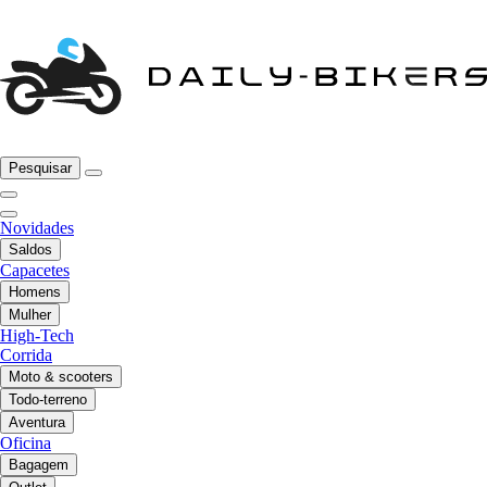
Pesquisar
Novidades
Saldos
Capacetes
Homens
Mulher
High-Tech
Corrida
Moto & scooters
Todo-terreno
Aventura
Oficina
Bagagem