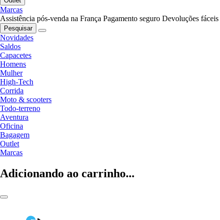
Outlet
Marcas
Assistência pós-venda na França
Pagamento seguro
Devoluções fáceis
Pesquisar
Novidades
Saldos
Capacetes
Homens
Mulher
High-Tech
Corrida
Moto & scooters
Todo-terreno
Aventura
Oficina
Bagagem
Outlet
Marcas
Adicionando ao carrinho...