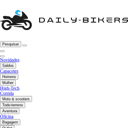
Pesquisar
Novidades
Saldos
Capacetes
Homens
Mulher
High-Tech
Corrida
Moto & scooters
Todo-terreno
Aventura
Oficina
Bagagem