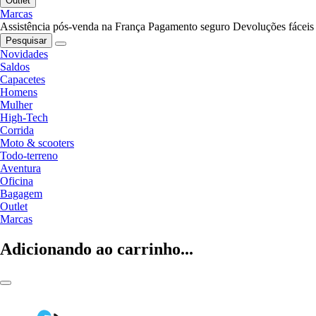
Outlet
Marcas
Assistência pós-venda na França
Pagamento seguro
Devoluções fáceis
Pesquisar
Novidades
Saldos
Capacetes
Homens
Mulher
High-Tech
Corrida
Moto & scooters
Todo-terreno
Aventura
Oficina
Bagagem
Outlet
Marcas
Adicionando ao carrinho...