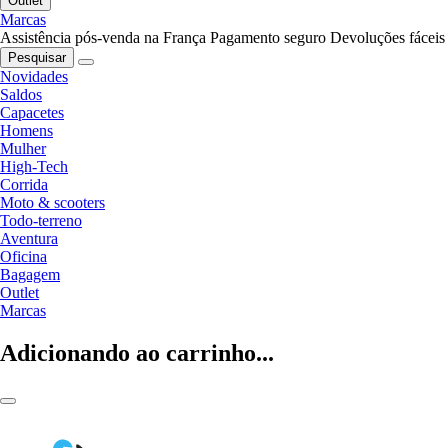
Outlet
Marcas
Assistência pós-venda na França
Pagamento seguro
Devoluções fáceis
Pesquisar
Novidades
Saldos
Capacetes
Homens
Mulher
High-Tech
Corrida
Moto & scooters
Todo-terreno
Aventura
Oficina
Bagagem
Outlet
Marcas
Adicionando ao carrinho...