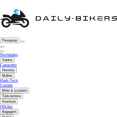
Pesquisar
Novidades
Saldos
Capacetes
Homens
Mulher
High-Tech
Corrida
Moto & scooters
Todo-terreno
Aventura
Oficina
Bagagem