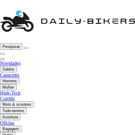
Pesquisar
Novidades
Saldos
Capacetes
Homens
Mulher
High-Tech
Corrida
Moto & scooters
Todo-terreno
Aventura
Oficina
Bagagem