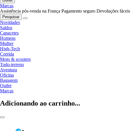
Outlet
Marcas
Assistência pós-venda na França
Pagamento seguro
Devoluções fáceis
Pesquisar
Novidades
Saldos
Capacetes
Homens
Mulher
High-Tech
Corrida
Moto & scooters
Todo-terreno
Aventura
Oficina
Bagagem
Outlet
Marcas
Adicionando ao carrinho...