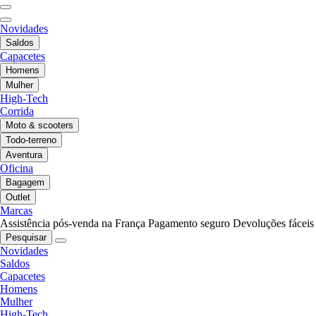
Novidades
Saldos
Capacetes
Homens
Mulher
High-Tech
Corrida
Moto & scooters
Todo-terreno
Aventura
Oficina
Bagagem
Outlet
Marcas
Assistência pós-venda na França
Pagamento seguro
Devoluções fáceis
Pesquisar
Novidades
Saldos
Capacetes
Homens
Mulher
High-Tech