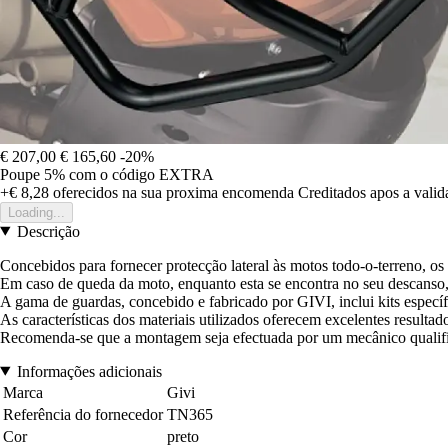
€ 207,00
€ 165,60
-20%
Poupe 5%
com o código
EXTRA
+€ 8,28
oferecidos na sua proxima encomenda
Creditados apos a vali
Loading...
Descrição
Concebidos para fornecer protecção lateral às motos todo-o-terreno, os 
Em caso de queda da moto, enquanto esta se encontra no seu descanso
A gama de guardas, concebido e fabricado por GIVI, inclui kits especí
As características dos materiais utilizados oferecem excelentes resulta
Recomenda-se que a montagem seja efectuada por um mecânico qualif
Informações adicionais
Marca
Givi
Referência do fornecedor
TN365
Cor
preto