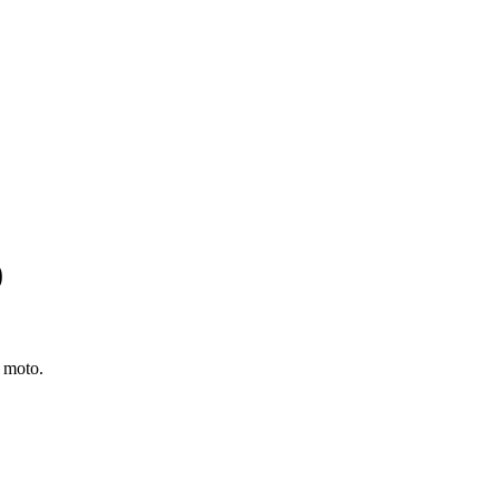
0
 moto.