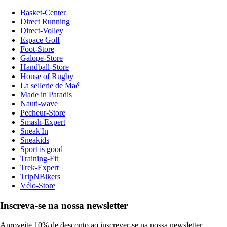
Basket-Center
Direct Running
Direct-Volley
Espace Golf
Foot-Store
Galope-Store
Handball-Store
House of Rugby
La sellerie de Maé
Made in Paradis
Nauti-wave
Pecheur-Store
Smash-Expert
Sneak'In
Sneakids
Sport is good
Training-Fit
Trek-Expert
TripNBikers
Vélo-Store
Inscreva-se na nossa newsletter
Aproveite 10% de desconto ao inscrever-se na nossa newsletter