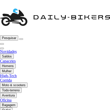
Pesquisar
Novidades
Saldos
Capacetes
Homens
Mulher
High-Tech
Corrida
Moto & scooters
Todo-terreno
Aventura
Oficina
Bagagem