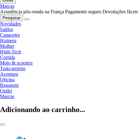
Outlet
Marcas
Assistência pós-venda na França
Pagamento seguro
Devoluções fáceis
Pesquisar
Novidades
Saldos
Capacetes
Homens
Mulher
High-Tech
Corrida
Moto & scooters
Todo-terreno
Aventura
Oficina
Bagagem
Outlet
Marcas
Adicionando ao carrinho...