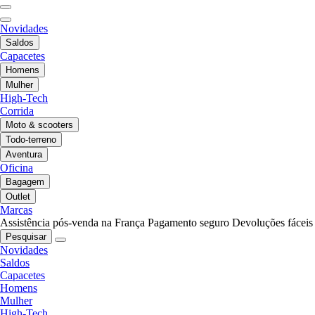
Novidades
Saldos
Capacetes
Homens
Mulher
High-Tech
Corrida
Moto & scooters
Todo-terreno
Aventura
Oficina
Bagagem
Outlet
Marcas
Assistência pós-venda na França
Pagamento seguro
Devoluções fáceis
Pesquisar
Novidades
Saldos
Capacetes
Homens
Mulher
High-Tech