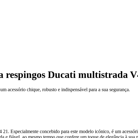
a respingos Ducati multistrada V
um acessório chique, robusto e indispensável para a sua segurança.
 21. Especialmente concebido para este modelo icónico, é um acessório
ida e fiável, ao mesmo tempo que confere um toque de elegância à sua mo