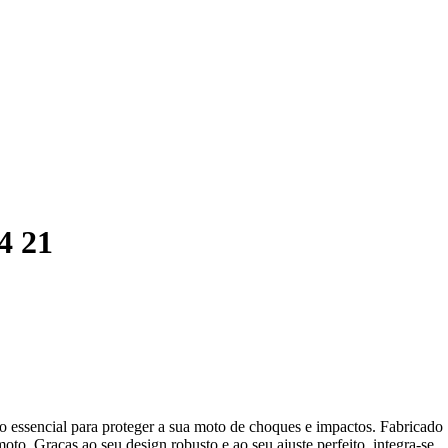
4 21
 essencial para proteger a sua moto de choques e impactos. Fabricado
to. Graças ao seu design robusto e ao seu ajuste perfeito, integra-se