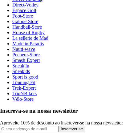
Direct-Volley
Espace Golf
Foot-Store
Galope-Store
Handball-Store
House of Rugby
La sellerie de Maé
Made in Paradis
Nauti-wave
Pecheur-Store
Smash-Expert
Sneak'In
Sneakids
Sport is good
Training-Fit
Trek-Expert
TripNBikers
Vélo-Store
Inscreva-se na nossa newsletter
Aproveite 10% de desconto ao inscrever-se na nossa newsletter
Inscrever-se