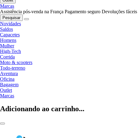
Outlet
Marcas
Assistência pós-venda na França
Pagamento seguro
Devoluções fáceis
Pesquisar
Novidades
Saldos
Capacetes
Homens
Mulher
High-Tech
Corrida
Moto & scooters
Todo-terreno
Aventura
Oficina
Bagagem
Outlet
Marcas
Adicionando ao carrinho...