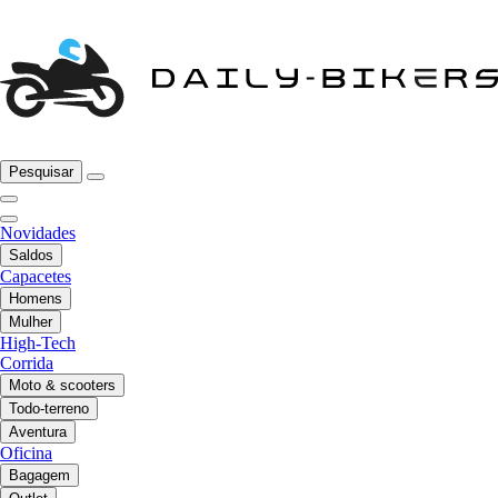
Pesquisar
Novidades
Saldos
Capacetes
Homens
Mulher
High-Tech
Corrida
Moto & scooters
Todo-terreno
Aventura
Oficina
Bagagem