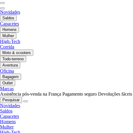
Novidades
Saldos
Capacetes
Homens
Mulher
High-Tech
Corrida
Moto & scooters
Todo-terreno
Aventura
Oficina
Bagagem
Outlet
Marcas
Assistência pós-venda na França
Pagamento seguro
Devoluções fáceis
Pesquisar
Novidades
Saldos
Capacetes
Homens
Mulher
High-Tech