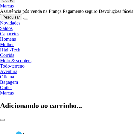
Outlet
Marcas
Assistência pós-venda na França
Pagamento seguro
Devoluções fáceis
Pesquisar
Novidades
Saldos
Capacetes
Homens
Mulher
High-Tech
Corrida
Moto & scooters
Todo-terreno
Aventura
Oficina
Bagagem
Outlet
Marcas
Adicionando ao carrinho...