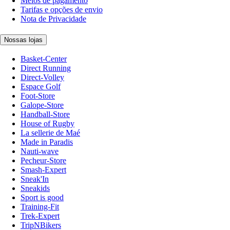
Meios de pagamento
Tarifas e opções de envio
Nota de Privacidade
Nossas lojas
Basket-Center
Direct Running
Direct-Volley
Espace Golf
Foot-Store
Galope-Store
Handball-Store
House of Rugby
La sellerie de Maé
Made in Paradis
Nauti-wave
Pecheur-Store
Smash-Expert
Sneak'In
Sneakids
Sport is good
Training-Fit
Trek-Expert
TripNBikers