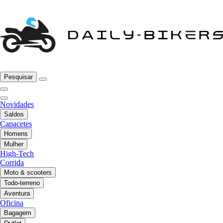
Pesquisar
Novidades
Saldos
Capacetes
Homens
Mulher
High-Tech
Corrida
Moto & scooters
Todo-terreno
Aventura
Oficina
Bagagem