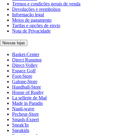
Termos e condições gerais de venda
Devoluções e reembolsos
Informação legal
Meios de pagamento
Tarifas e opções de envio
Nota de Privacidade
Nossas lojas
Basket-Center
Direct Running
Direct-Volley
Espace Golf
Foot-Store
Galope-Store
Handball-Store
House of Rugby
La sellerie de Maé
Made in Paradis
Nauti-wave
Pecheur-Store
Smash-Expert
Sneak'In
Sneakids