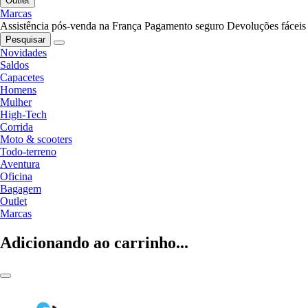
Outlet
Marcas
Assistência pós-venda na França
Pagamento seguro
Devoluções fáceis
Pesquisar
Novidades
Saldos
Capacetes
Homens
Mulher
High-Tech
Corrida
Moto & scooters
Todo-terreno
Aventura
Oficina
Bagagem
Outlet
Marcas
Adicionando ao carrinho...