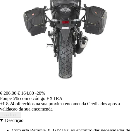
€ 206,00
€ 164,80
-20%
Poupe 5%
com o código
EXTRA
+€ 8,24
oferecidos na sua proxima encomenda
Creditados apos a
validacao da sua encomenda
Loading...
Descrição
Com esta Remove-X, GIVI vai ao encontro das necessidades de