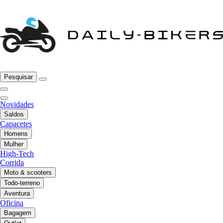
Pesquisar
Novidades
Saldos
Capacetes
Homens
Mulher
High-Tech
Corrida
Moto & scooters
Todo-terreno
Aventura
Oficina
Bagagem