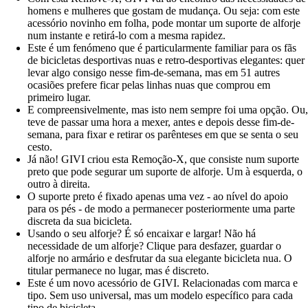
homens e mulheres que gostam de mudança. Ou seja: com este
acessório novinho em folha, pode montar um suporte de alforje
num instante e retirá-lo com a mesma rapidez.
Este é um fenómeno que é particularmente familiar para os fãs
de bicicletas desportivas nuas e retro-desportivas elegantes: quer
levar algo consigo nesse fim-de-semana, mas em 51 autres
ocasiões prefere ficar pelas linhas nuas que comprou em
primeiro lugar.
E compreensivelmente, mas isto nem sempre foi uma opção. Ou,
teve de passar uma hora a mexer, antes e depois desse fim-de-
semana, para fixar e retirar os parênteses em que se senta o seu
cesto.
Já não! GIVI criou esta Remoção-X, que consiste num suporte
preto que pode segurar um suporte de alforje. Um à esquerda, o
outro à direita.
O suporte preto é fixado apenas uma vez - ao nível do apoio
para os pés - de modo a permanecer posteriormente uma parte
discreta da sua bicicleta.
Usando o seu alforje? É só encaixar e largar! Não há
necessidade de um alforje? Clique para desfazer, guardar o
alforje no armário e desfrutar da sua elegante bicicleta nua. O
titular permanece no lugar, mas é discreto.
Este é um novo acessório de GIVI. Relacionadas com marca e
tipo. Sem uso universal, mas um modelo específico para cada
tipo de bicicleta.