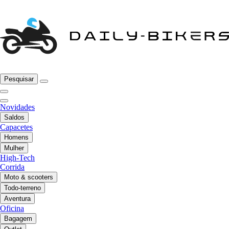
Pesquisar
Novidades
Saldos
Capacetes
Homens
Mulher
High-Tech
Corrida
Moto & scooters
Todo-terreno
Aventura
Oficina
Bagagem