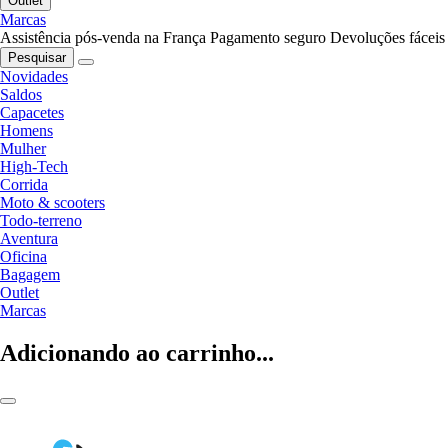
Outlet
Marcas
Assistência pós-venda na França
Pagamento seguro
Devoluções fáceis
Pesquisar
Novidades
Saldos
Capacetes
Homens
Mulher
High-Tech
Corrida
Moto & scooters
Todo-terreno
Aventura
Oficina
Bagagem
Outlet
Marcas
Adicionando ao carrinho...