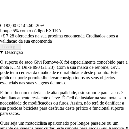
€ 182,00
€ 145,60
-20%
Poupe 5%
com o código
EXTRA
+€ 7,28
oferecidos na sua proxima encomenda
Creditados apos a
validacao da sua encomenda
Loading...
Descrição
O suporte de saco Givi Remove-X foi especialmente concebido para a
mota KTM Duke 890 (21-23). Com a sua marca de renome, Givi,
pode ter a certeza da qualidade e durabilidade deste produto. Este
prático suporte permite-lhe levar consigo todos os seus objectos
essenciais nas suas viagens de moto.
Fabricado com materiais de alta qualidade, este suporte para sacos é
simultaneamente resistente e leve. É fácil de instalar na sua mota, sem
necessidade de modificações ou furos. Assim, não terá de danificar a
sua preciosa bicicleta para desfrutar deste prático e funcional suporte
para sacos.
Quer seja um motociclista apaixonado por longos passeios ou um
amante de viagens mais curtas, este suporte para sacos Givi Remove-X