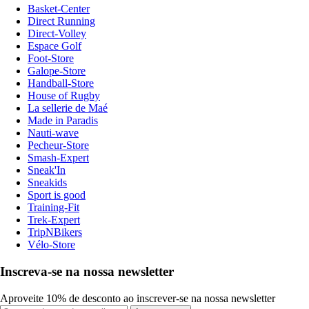
Basket-Center
Direct Running
Direct-Volley
Espace Golf
Foot-Store
Galope-Store
Handball-Store
House of Rugby
La sellerie de Maé
Made in Paradis
Nauti-wave
Pecheur-Store
Smash-Expert
Sneak'In
Sneakids
Sport is good
Training-Fit
Trek-Expert
TripNBikers
Vélo-Store
Inscreva-se na nossa newsletter
Aproveite 10% de desconto ao inscrever-se na nossa newsletter